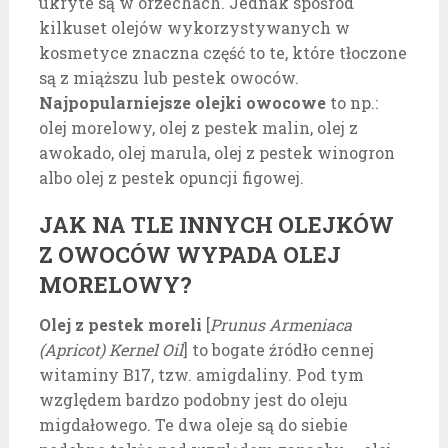
ukryte są w orzechach. Jednak spośród
kilkuset olejów wykorzystywanych w
kosmetyce znaczna część to te, które tłoczone
są z miąższu lub pestek owoców.
Najpopularniejsze olejki owocowe
to np.:
olej morelowy, olej z pestek malin, olej z
awokado, olej marula, olej z pestek winogron
albo olej z pestek opuncji figowej.
JAK NA TLE INNYCH OLEJKÓW
Z OWOCÓW WYPADA OLEJ
MORELOWY?
Olej z pestek moreli
[
Prunus Armeniaca
(Apricot) Kernel Oil
] to bogate źródło cennej
witaminy B17, tzw. amigdaliny. Pod tym
względem bardzo podobny jest do oleju
migdałowego. Te dwa oleje są do siebie