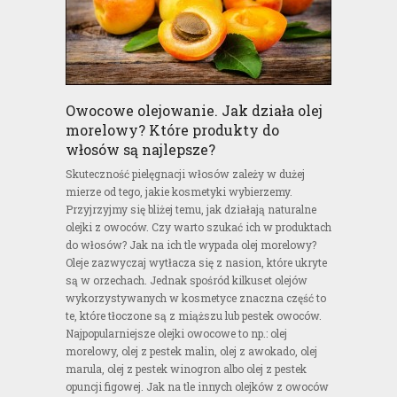
Owocowe olejowanie. Jak działa olej
morelowy? Które produkty do
włosów są najlepsze?
Skuteczność pielęgnacji włosów zależy w dużej
mierze od tego, jakie kosmetyki wybierzemy.
Przyjrzyjmy się bliżej temu, jak działają naturalne
olejki z owoców. Czy warto szukać ich w produktach
do włosów? Jak na ich tle wypada olej morelowy?
Oleje zazwyczaj wytłacza się z nasion, które ukryte
są w orzechach. Jednak spośród kilkuset olejów
wykorzystywanych w kosmetyce znaczna część to
te, które tłoczone są z miąższu lub pestek owoców.
Najpopularniejsze olejki owocowe to np.: olej
morelowy, olej z pestek malin, olej z awokado, olej
marula, olej z pestek winogron albo olej z pestek
opuncji figowej. Jak na tle innych olejków z owoców